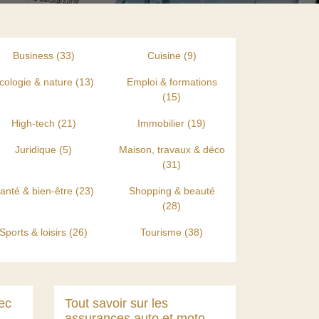
Business (33)
Cuisine (9)
cologie & nature (13)
Emploi & formations
(15)
High-tech (21)
Immobilier (19)
Juridique (5)
Maison, travaux & déco
(31)
anté & bien-être (23)
Shopping & beauté
(28)
Sports & loisirs (26)
Tourisme (38)
ec
Tout savoir sur les
assurances auto et moto