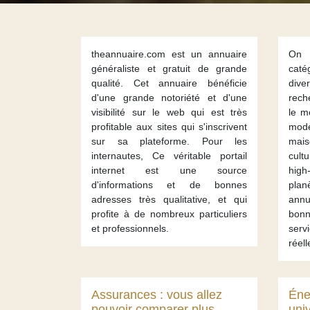
theannuaire.com est un annuaire
On 
généraliste et gratuit de grande
cat
qualité. Cet annuaire bénéficie
div
d'une grande notoriété et d'une
rech
visibilité sur le web qui est très
le m
profitable aux sites qui s'inscrivent
mode
sur sa plateforme. Pour les
mais
internautes, Ce véritable portail
cult
internet est une source
high
d'informations et de bonnes
plan
adresses très qualitative, et qui
ann
profite à de nombreux particuliers
bonn
et professionnels.
servi
réell
Assurances : vous allez
Éne
pouvoir comparer plus
univ