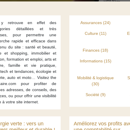
y retrouve en effet des
Assurances (24)
égories détaillées et très
Culture (11)
E
erses, pour permettre une
erche rapide et efficace dans
enu du site : santé et beauté,
Finances (18)
 et shopping, immobilier et
on, formation et emploi, arts et
Informations (15)
ure, famille et vie pratique,
-tech et tendances, écologie et
ète, auto et moto… Visitez the
Mobilité & logistique
S
uaire.com pour profiter de
(30)
es adresses, de conseils, des
Société (9)
ces, ou pour offrir une visibilité
e à votre site internet.
rgie verte : vers un
Améliorez vos profits av
ers meilleur et durable !
une comptabilité sur