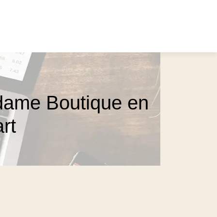
adame Boutique en
rt