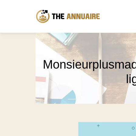
Mon­sieurplus­ma
l